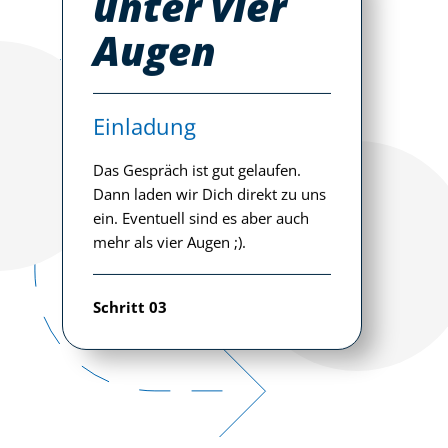
Dann laden wir Dich direkt zu uns
ein. Eventuell sind es aber auch
mehr als vier Augen ;).
Das sind wir.
Schritt 03
#TeamSchäflein
Worum gehts bei uns?
Kurz: um den perfekten Warenfluss für unsere
Kunden aus Industrie & Handel. Länger: um
schnelle Transporte, kluge Lagerkonzepte, smartes
Behältermanagement, komplexe IT-Projekte,
maßgeschneiderte Lösungen – und vielfältigste
Services drumherum und darüber hinaus.