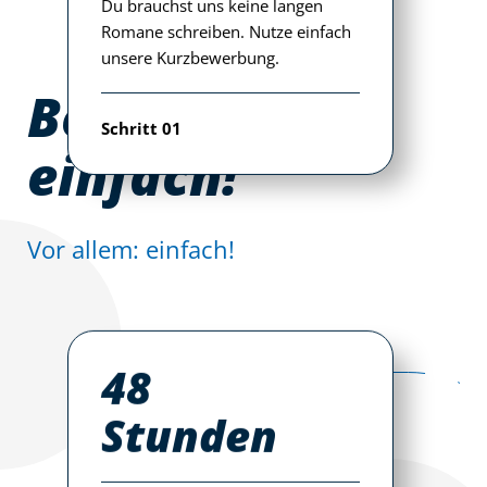
48
Stunden
Rückmeldung
Wir rufen Dich innerhalb von 48
Stunden an und lernen uns
kennen. Im #TeamSchäflein zählt
nämlich vor allem Deine
Persönlichkeit.