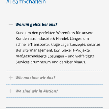
und Antworten
Welche Unterlagen brauche ich für meine
Bewerbung?
Mit Kurzbewerbung meinen wir auch kurz. Sprich:
Du benötigst keinerlei Unterlagen. Falls Du uns
trotzdem einen Lebenslauf,
Qualifikationsnachweise etc. mitschicken möchtest,
kannst Du das online natürlich tun.
Benötige ich immer eine abgeschlossene
Berufsausbildung oder ein Studium?
Bietet Ihr neben Lohn/Gehalt auch
bestimmte Benefits?