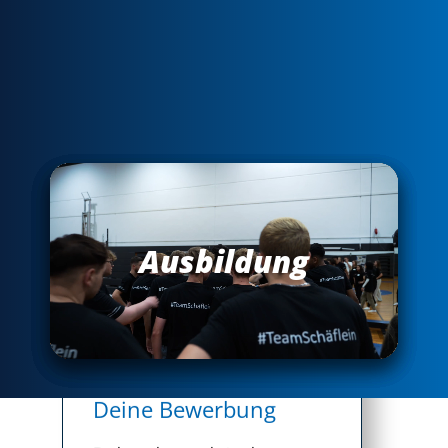
kurz
& knapp
Deine Bewerbung
Du brauchst uns keine langen
Romane schreiben. Nutze einfach
unsere Kurzbewerbung.
Schritt 01