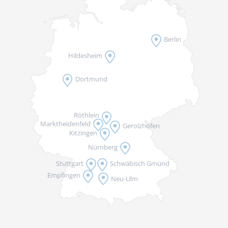
Berlin
Hildesheim
Dortmund
Röthlein
Marktheidenfeld
Gerolzhofen
Kitzingen
Nürnberg
Stuttgart
Schwäbisch Gmünd
Empfingen
Neu-Ulm