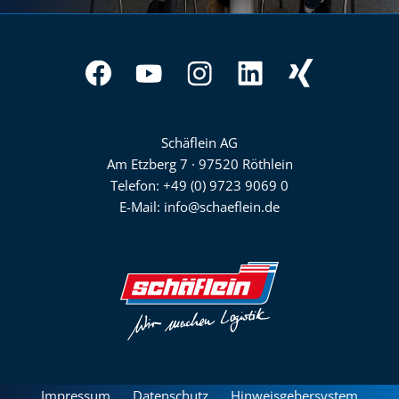
#Team
Schäflein
Schäflein AG
Willkommen
Am Etzberg 7 · 97520 Röthlein
Telefon:
+49 (0) 9723 9069 0
Zusage erhalten. Arbeitsvertrag im
E-Mail:
info@schaeflein.de
Postfach?
Dann heißt´s: unterschreiben –
und herzlich willkommen im
#TeamSchäflein.
Geschafft :)
Impressum
Datenschutz
Hinweisgebersystem