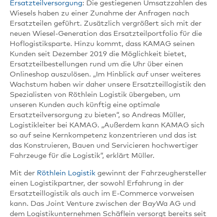
Ersatzteilversorgung
: Die gestiegenen Umsatzzahlen des
Wiesels haben zu einer Zunahme der Anfragen nach
Ersatzteilen geführt. Zusätzlich vergrößert sich mit der
neuen Wiesel-Generation das Ersatzteilportfolio für die
Hoflogistiksparte. Hinzu kommt, dass KAMAG seinen
Kunden seit Dezember 2019 die Möglichkeit bietet,
Ersatzteilbestellungen rund um die Uhr über einen
Onlineshop auszulösen. „Im Hinblick auf unser weiteres
Wachstum haben wir daher unsere Ersatzteillogistik den
Spezialisten von Röthlein Logistik übergeben, um
unseren Kunden auch künftig eine optimale
Ersatzteilversorgung zu bieten“, so Andreas Müller,
Logistikleiter bei KAMAG. „Außerdem kann KAMAG sich
so auf seine Kernkompetenz konzentrieren und das ist
das Konstruieren, Bauen und Servicieren hochwertiger
Fahrzeuge für die Logistik“, erklärt Müller.
Mit der
Röthlein Logistik
gewinnt der Fahrzeughersteller
einen Logistikpartner, der sowohl Erfahrung in der
Ersatzteillogistik als auch im E-Commerce vorweisen
kann. Das Joint Venture zwischen der BayWa AG und
dem Logistikunternehmen Schäflein versorgt bereits seit