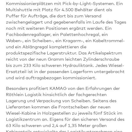
Kommissionierplätzen mit Pick-by-Light-Systemen. Ein
Multishuttle mit Platz für 4.500 Behälter dient als
Puffer für Aufträge, die dort bis zum Versand
zwischengelagert und gegebenenfalls im Laufe des Tages
noch mit weiteren Positionen ergänzt werden. Ein
Fachbodenregallager, ein Palettenhochregal, ein
Waben-, ein Scheiben-, ein Kragarm-, ein Kabeltrommel-
und ein Ablängregal komplettieren die
produktspezifische Lagerstruktur. Das Artikelspektrum
reicht von der neun Gramm leichten Zylinderschraube
bis zum 233 Kilo schweren Hydrauliktank. Jedes Wiesel-
Ersatzteil ist in der passenden Lagerform untergebracht
und wird auftragsbezogen kommissioniert.
Besonders profitiert KAMAG von den Erfahrungen der
Röthlein Logistik hinsichtlich der fachgerechten
Lagerung und Verpackung von Scheiben. Seitens des
Lieferanten kommen die Frontscheiben der neuen
Wiesel-Kabine in Holzgestellen zu jeweils fünf Stück im
Logistikzentrum an. Eigens für den sicheren Versand des
63 Kilo schweren und 2,4 auf 1,35 Meter großen
Kabinenteils entwickelte das Logistikunternehmen eine