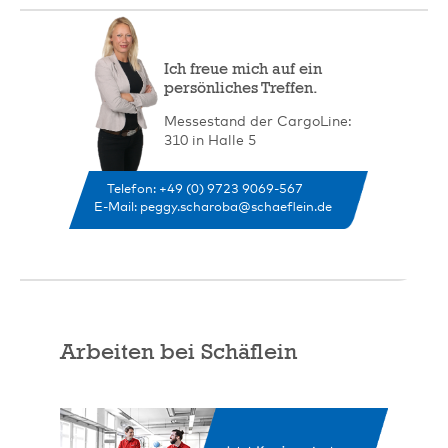
Ich freue mich auf ein
persönliches Treffen.
Messestand der CargoLine:
310 in Halle 5
Telefon: +49 (0) 9723 9069-567
E-Mail:
peggy.scharoba@schaeflein.de
Arbeiten bei Schäflein