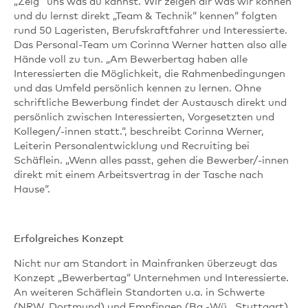
„Zeig` uns was du kannst. Wir zeigen dir was wir können
und du lernst direkt „Team & Technik“ kennen“ folgten
rund 50 Lageristen, Berufskraftfahrer und Interessierte.
Das Personal-Team um Corinna Werner hatten also alle
Hände voll zu tun. „Am Bewerbertag haben alle
Interessierten die Möglichkeit, die Rahmenbedingungen
und das Umfeld persönlich kennen zu lernen. Ohne
schriftliche Bewerbung findet der Austausch direkt und
persönlich zwischen Interessierten, Vorgesetzten und
Kollegen/-innen statt.“, beschreibt Corinna Werner,
Leiterin Personalentwicklung und Recruiting bei
Schäflein. „Wenn alles passt, gehen die Bewerber/-innen
direkt mit einem Arbeitsvertrag in der Tasche nach
Hause“.
Erfolgreiches Konzept
Nicht nur am Standort in Mainfranken überzeugt das
Konzept „Bewerbertag“ Unternehmen und Interessierte.
An weiteren Schäflein Standorten u.a. in Schwerte
(NRW, Dortmund) und Empfingen (Ba.-Wü., Stuttgart)