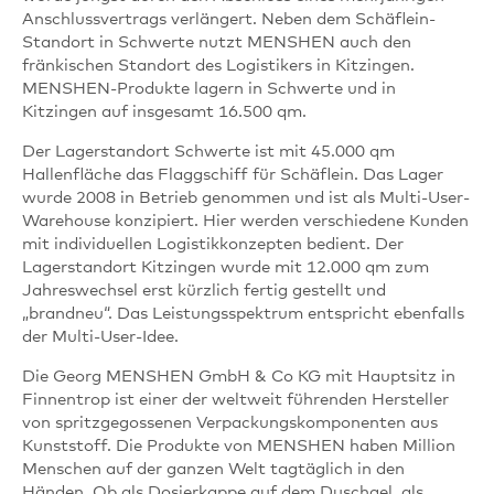
Anschlussvertrags verlängert. Neben dem Schäflein-
Standort in Schwerte nutzt MENSHEN auch den
fränkischen Standort des Logistikers in Kitzingen.
MENSHEN-Produkte lagern in Schwerte und in
Kitzingen auf insgesamt 16.500 qm.
Der Lagerstandort Schwerte ist mit 45.000 qm
Hallenfläche das Flaggschiff für Schäflein. Das Lager
wurde 2008 in Betrieb genommen und ist als Multi-User-
Warehouse konzipiert. Hier werden verschiedene Kunden
mit individuellen Logistikkonzepten bedient. Der
Lagerstandort Kitzingen wurde mit 12.000 qm zum
Jahreswechsel erst kürzlich fertig gestellt und
„brandneu“. Das Leistungsspektrum entspricht ebenfalls
der Multi-User-Idee.
Die Georg MENSHEN GmbH & Co KG mit Hauptsitz in
Finnentrop ist einer der weltweit führenden Hersteller
von spritzgegossenen Verpackungskomponenten aus
Kunststoff. Die Produkte von MENSHEN haben Million
Menschen auf der ganzen Welt tagtäglich in den
Händen. Ob als Dosierkappe auf dem Duschgel, als